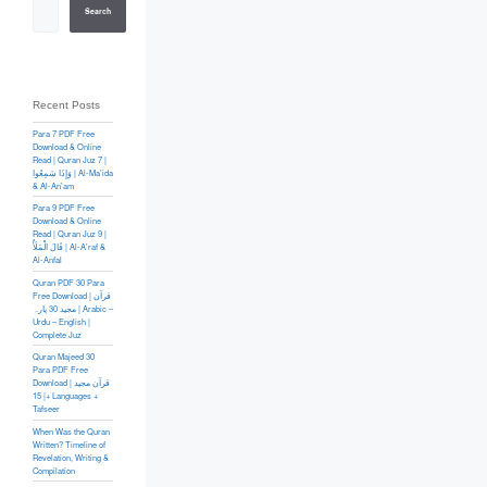
Search
Recent Posts
Para 7 PDF Free
Download & Online
Read | Quran Juz 7 |
وَإِذَا سَمِعُوا | Al-Ma’ida
& Al-An’am
Para 9 PDF Free
Download & Online
Read | Quran Juz 9 |
قَالَ الْمَلَأُ | Al-A’raf &
Al-Anfal
Quran PDF 30 Para
Free Download | قرآن
مجید 30 پارہ | Arabic –
Urdu – English |
Complete Juz
Quran Majeed 30
Para PDF Free
Download | قرآن مجید
| 15+ Languages +
Tafseer
When Was the Quran
Written? Timeline of
Revelation, Writing &
Compilation