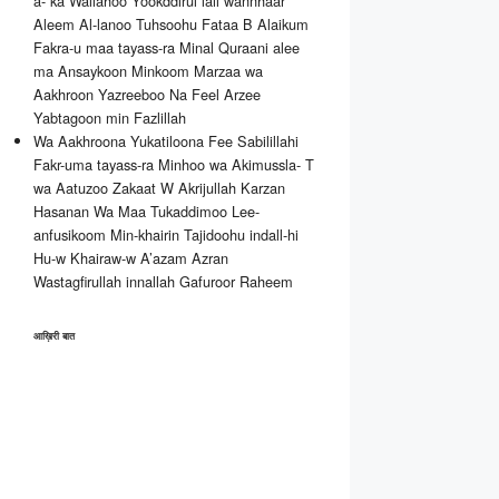
a- ka Wallahoo Yookddirul lail wannhaar
Aleem Al-lanoo Tuhsoohu Fataa B Alaikum
Fakra-u maa tayass-ra Minal Quraani alee
ma Ansaykoon Minkoom Marzaa wa
Aakhroon Yazreeboo Na Feel Arzee
Yabtagoon min Fazlillah
Wa Aakhroona Yukatiloona Fee Sabilillahi
Fakr-uma tayass-ra Minhoo wa Akimussla- T
wa Aatuzoo Zakaat W Akrijullah Karzan
Hasanan Wa Maa Tukaddimoo Lee-
anfusikoom Min-khairin Tajidoohu indall-hi
Hu-w Khairaw-w A’azam Azran
Wastagfirullah innallah Gafuroor Raheem
आख़िरी बात