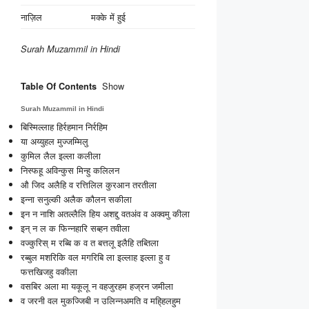
नाज़िल
मक्के में हुई
Surah Muzammil in Hindi
Show
Table Of Contents
Surah Muzammil in Hindi
बिस्मिल्लाह हिर्रहमान निर्रहिम
या अय्युहल मुज्जम्मिलु
कुमिल लैल इल्ला कलीला
निस्फहू अविन्कुस मिन्हु कलिलन
औ जिद अलैहि व रत्तिलिल कुरआन तरतीला
इन्ना सनुल्की अलैक कौलन सकीला
इन न नाशि अतल्लैलि हिय अशद्दु वतअंव व अक्वमु कीला
इन् न ल क फिन्नहारि सब्हन तवीला
वज्कुरिस् म रब्बि क व त बत्तलू इलैहि तब्तिला
रब्बुल मशरिकि वल मगरिबि ला इल्लाह इल्ला हु व
फत्तखिजहु वकीला
वसबिर अला मा यकूलू न वहजुरहम हज्रन जमीला
व जरनी वल मुकज्जिबी न उलिन्नअमति व महि्हलहुम