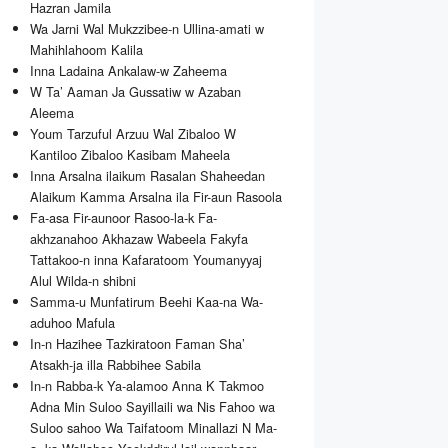
Hazran Jamila
Wa Jarni Wal Mukzzibee-n Ullina-amati w
Mahihlahoom Kalila
Inna Ladaina Ankalaw-w Zaheema
W Ta’ Aaman Ja Gussatiw w Azaban
Aleema
Youm Tarzuful Arzuu Wal Zibaloo W
Kantiloo Zibaloo Kasibam Maheela
Inna Arsalna ilaikum Rasalan Shaheedan
Alaikum Kamma Arsalna ila Fir-aun Rasoola
Fa-asa Fir-aunoor Rasoo-la-k Fa-
akhzanahoo Akhazaw Wabeela Fakyfa
Tattakoo-n inna Kafaratoom Youmanyyaj
Alul Wilda-n shibni
Samma-u Munfatirum Beehi Kaa-na Wa-
aduhoo Mafula
In-n Hazihee Tazkiratoon Faman Sha’
Atsakh-ja illa Rabbihee Sabila
In-n Rabba-k Ya-alamoo Anna K Takmoo
Adna Min Suloo Sayillaili wa Nis Fahoo wa
Suloo sahoo Wa Taifatoom Minallazi N Ma-