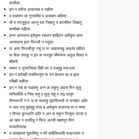
कलीला
इन न लदैना अन्कालंव व जहीमा
व तआमन जा गुस्सतिंव व अजाबन अलिमा
यौ म तरजुफुल अरजु वल जिबालु व कानतिल जिबालु
कसीबम महीला
इन्ना अरस्लना इलैकुम रसलन शाहिदन अलैकुम कमा
अरसलना इला फिरऔ न रसुला
फ असा फिरऔनुर रसू ल फ अखजनाहु अख्जंव वबीला
फ कैफ तत्तकू न इन क फरतुम यौमंय्यज अलुल विल्दा न
शीबनी
स्समा उ मुन्फतिरूम बिही का न वअदुहू मफ्उला
इन न हाजिही तजकिरतुन फ मन शाअत्त ख ज इला
रब्बिही सबीला
इन् न रब्ब क यअलमु अन्न क तकुमू अदना मिन सुलु
सयिल्लैलि व निस् फहु व सुलू सहू व ताइ फतुम
मिनल्लजी न म अ क वल्लाहु युकद्दिरूल्लै ल वन्नहार अलि
म अल् लनु तुहसूहु फता ब अलैकुम फकरऊ मा त यस्स
र मिनल कुरआनि अलि म अन स यकुन मिन्कुम मरजा व
आ खरू न यजरिबु न फिल अरजी यबतगुन मिन
फजलील्लाह
व आखरूना युकातिलू न फी सबीलिल्लहि फक्रऊमा त