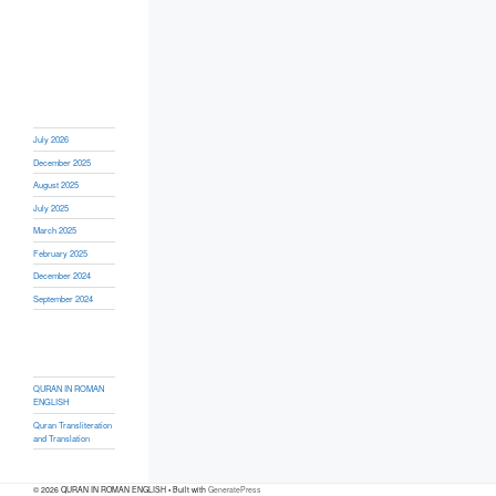
July 2026
December 2025
August 2025
July 2025
March 2025
February 2025
December 2024
September 2024
QURAN IN ROMAN
ENGLISH
Quran Transliteration
and Translation
© 2026 QURAN IN ROMAN ENGLISH
• Built with
GeneratePress